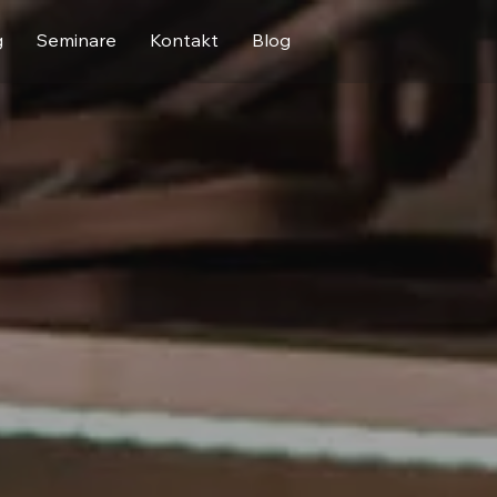
g
Seminare
Kontakt
Blog