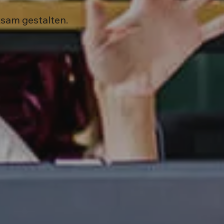
ksam gestalten.