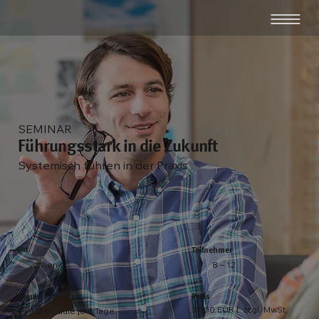
SEMINAR
Führungsstark in die Zukunft
Systemisch führen in der Praxis
Ort
Teilnehmer
Wien
8 – 12
Preis
Dauer
3.500 EUR | zzgl. MwSt.
2 Module je 3 Tage